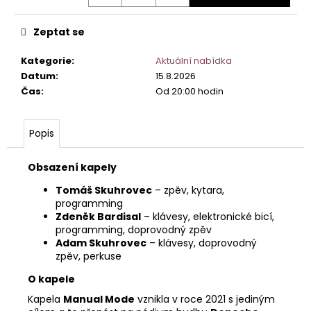
Zeptat se
Kategorie
:
Aktuální nabídka
Datum
:
15.8.2026
Čas
:
Od 20:00 hodin
Popis
Obsazení kapely
Tomáš Skuhrovec
– zpěv, kytara,
programming
Zdeněk Bardisal
– klávesy, elektronické bicí,
programming, doprovodný zpěv
Adam Skuhrovec
– klávesy, doprovodný
zpěv, perkuse
O kapele
Kapela
Manual Mode
vznikla v roce 2021 s jediným