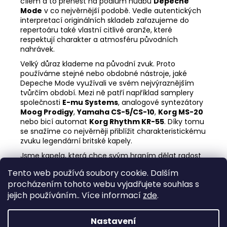
cílem a to přenést na pódium hudbu
Depeche
Mode
v co nejvěrnější podobě. Vedle autentických
interpretací originálních skladeb zařazujeme do
repertoáru také vlastní citlivé aranže, které
respektují charakter a atmosféru původních
nahrávek.
Velký důraz klademe na původní zvuk. Proto
používáme stejné nebo obdobné nástroje, jaké
Depeche Mode využívali ve svém nejvýraznějším
tvůrčím období. Mezi ně patří například samplery
společnosti
E-mu Systems
, analogové syntezátory
Moog Prodigy
,
Yamaha CS-5/CS-10
,
Korg MS-20
nebo bicí automat
Korg Rhythm KR-55
. Díky tomu
se snažíme co nejvěrněji přiblížit charakteristickému
zvuku legendární britské kapely.
Jsme kapela, která chce svým hraním dělat radost
nejen sobě,
fanouškům a posluchačům
, ale
Tento web používá soubory cookie. Dalším
zároveň tím vyjádřit
obdiv a úctu
k legendární
procházením tohoto webu vyjadřujete souhlas s
tvorbě
Depeche Mode
.
jejich používáním.. Více informací
zde
.
📍 Datum konání:
15
. 8. 2026 od 20:00
Nastavení
Z