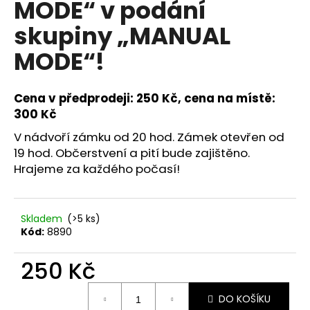
MODE“ v podání
a
skupiny „MANUAL
j
í
MODE“!
t
?
Cena v předprodeji: 250 Kč, cena na místě:
300 Kč
V nádvoří zámku od 20 hod. Zámek otevřen od
19 hod. Občerstvení a pití bude zajištěno.
HLEDAT
Hrajeme za každého počasí!
Skladem
(>5 ks)
Kód:
8890
250 Kč
Měrná
DO KOŠÍKU
cena: