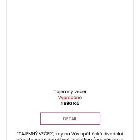
Tajemný večer
Vyprodáno
1 590 Kč
DETAIL
“TAJEMNÝ VEČER“, kdy na Vás opět čeká divadelní
představení s detektivní zápletkou (pro vás hraje