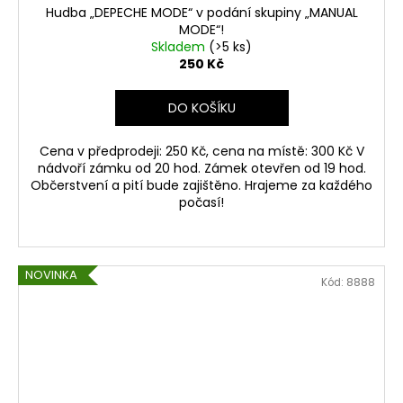
Hudba „DEPECHE MODE“ v podání skupiny „MANUAL
MODE“!
Skladem
(>5 ks)
250 Kč
DO KOŠÍKU
Cena v předprodeji: 250 Kč, cena na místě: 300 Kč V
nádvoří zámku od 20 hod. Zámek otevřen od 19 hod.
Občerstvení a pití bude zajištěno. Hrajeme za každého
počasí!
NOVINKA
Kód:
8888