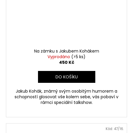
Na zámku s Jakubem Kohákem
Vyprodáno
(>5 ks)
450 Kč
DO KOŠÍKU
Jakub Kohák, známý svým osobitým humorem a
schopností glosovat vše kolem sebe, vás pobaví v
rámci speciální talkshow.
Kód:
47/16.