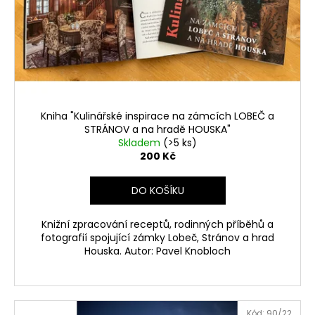
r
ů
a
o
j
d
í
u
t
k
?
t
ů
Kniha "Kulinářské inspirace na zámcích LOBEČ a
STRÁNOV a na hradě HOUSKA"
Skladem
(>5 ks)
200 Kč
HLEDAT
DO KOŠÍKU
Knižní zpracování receptů, rodinných příběhů a
fotografií spojující zámky Lobeč, Stránov a hrad
Houska. Autor: Pavel Knobloch
Kód:
90/22.