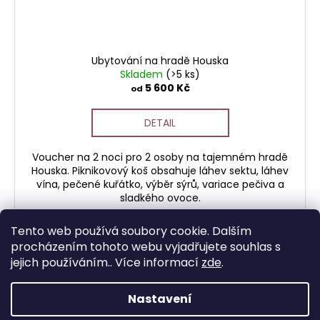
Ubytování na hradě Houska
Skladem
(>5 ks)
5 600 Kč
od
DETAIL
Voucher na 2 noci pro 2 osoby na tajemném hradě
Houska. Piknikovový koš obsahuje láhev sektu, láhev
vína, pečené kuřátko, výběr sýrů, variace pečiva a
sladkého ovoce.
Tento web používá soubory cookie. Dalším
procházením tohoto webu vyjadřujete souhlas s
jejich používáním.. Více informací
zde
.
7
položek celkem
O
v
Nastavení
Z
l
Vytvořil Shoptet