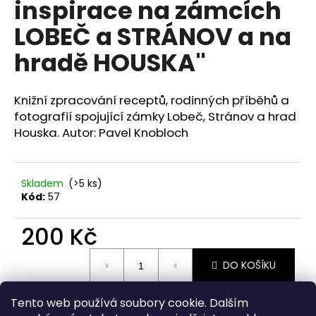
inspirace na zámcích
a
LOBEČ a STRÁNOV a na
j
í
hradě HOUSKA"
t
?
Knižní zpracování receptů, rodinných příběhů a
fotografií spojující zámky Lobeč, Stránov a hrad
Houska. Autor: Pavel Knobloch
HLEDAT
Skladem
(>5 ks)
Kód:
57
200 Kč
Měrná
DO KOŠÍKU
cena:
Tento web používá soubory cookie. Dalším
Zeptat se