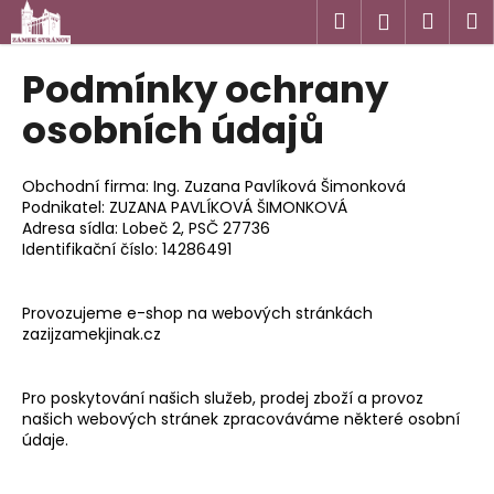
K
Přejít
Hledat
Náku
M
Přihlášen
na
o
obsah
Zpět
Zpět
košík
š
Podmínky ochrany
í
C
osobních údajů
k
o
p
Obchodní firma: Ing. Zuzana Pavlíková Šimonková
o
Podnikatel: ZUZANA PAVLÍKOVÁ ŠIMONKOVÁ
Adresa sídla: Lobeč 2, PSČ 27736
t
Identifikační číslo: 14286491
ř
e
Provozujeme e-shop na webových stránkách
b
zazijzamekjinak.cz
u
j
Pro poskytování našich služeb, prodej zboží a provoz
e
našich webových stránek zpracováváme některé osobní
t
údaje.
e
n