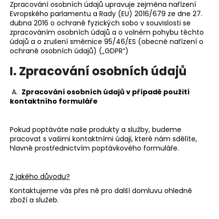
Zpracování osobních údajů upravuje zejména nařízení
a
Evropského parlamentu a Rady (EU) 2016/679 ze dne 27.
j
dubna 2016 o ochraně fyzických sobo v souvislosti se
zpracováním osobních údajů a o volném pohybu těchto
í
údajů a o zrušení směrnice 95/46/ES (obecné nařízení o
t
ochraně osobních údajů) („GDPR“)
?
I. Zpracování osobních údajů
A.
Zpracování osobních údajů v případě použití
kontaktního formuláře
HLEDAT
Pokud poptáváte naše produkty a služby, budeme
pracovat s vašimi kontaktními údaji, které nám sdělíte,
hlavně prostřednictvím poptávkového formuláře.
Z jakého důvodu?
Kontaktujeme vás přes ně pro další domluvu ohledně
zboží a služeb.