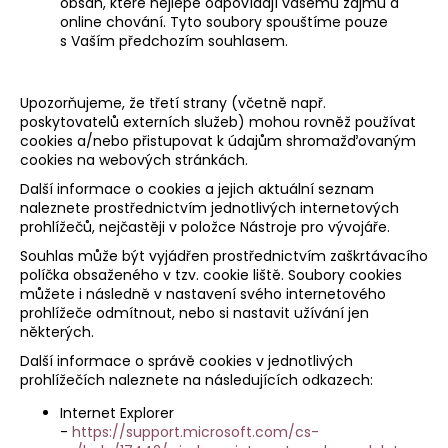
obsah, které nejlépe odpovídají vašemu zájmu a
online chování. Tyto soubory spouštíme pouze
s Vaším předchozím souhlasem.
Upozorňujeme, že třetí strany (včetně např.
poskytovatelů externích služeb) mohou rovněž používat
cookies a/nebo přistupovat k údajům shromažďovaným
cookies na webových stránkách.
Další informace o cookies a jejich aktuální seznam
naleznete prostřednictvím jednotlivých internetových
prohlížečů, nejčastěji v položce Nástroje pro vývojáře.
Souhlas může být vyjádřen prostřednictvím zaškrtávacího
políčka obsaženého v tzv. cookie liště. Soubory cookies
můžete i následně v nastavení svého internetového
prohlížeče odmítnout, nebo si nastavit užívání jen
některých.
Další informace o správě cookies v jednotlivých
prohlížečích naleznete na následujících odkazech:
Internet Explorer
-
https://support.microsoft.com/cs-