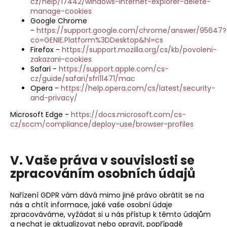
cz/help/17442/windows-internet-explorer-delete-
manage-cookies
Google Chrome
-
https://support.google.com/chrome/answer/95647?
co=GENIE.Platform%3DDesktop&hl=cs
Firefox -
https://support.mozilla.org/cs/kb/povoleni-
zakazani-cookies
Safari -
https://support.apple.com/cs-
cz/guide/safari/sfri11471/mac
Opera -
https://help.opera.com/cs/latest/security-
and-privacy/
Microsoft Edge -
https://docs.microsoft.com/cs-
cz/sccm/compliance/deploy-use/browser-profiles
V. Vaše práva v souvislosti se
zpracováním osobních údajů
Nařízení GDPR vám dává mimo jiné právo obrátit se na
nás a chtít informace, jaké vaše osobní údaje
zpracováváme, vyžádat si u nás přístup k těmto údajům
a nechat je aktualizovat nebo opravit, popřípadě